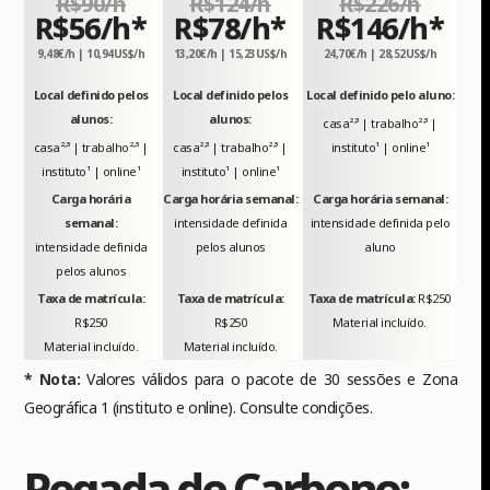
R$90/h
R$124/h
R$226/h
R$56/h*
R$78/h*
R$146/h*
9,48€/h | 10,94US$/h
13,20€/h | 15,23US$/h
24,70€/h | 28,52US$/h
Local definido pelos
Local definido pelos
Local definido pelo aluno:
alunos:
alunos:
,
,
casa²
³ | trabalho²
³ |
,
,
,
,
casa²
³ | trabalho²
³ |
casa²
³ | trabalho²
³ |
instituto¹ | online¹
instituto¹ | online¹
instituto¹ | online¹
Carga horária
Carga horária semanal:
Carga horária semanal:
semanal:
intensidade definida
intensidade definida pelo
intensidade definida
pelos alunos
aluno
pelos alunos
Taxa de matrícula:
Taxa de matrícula:
Taxa de matrícula:
R$250
R$250
R$250
Material incluído.
Material incluído.
Material incluído.
* Nota:
Valores válidos para o pacote de 30 sessões e Zona
Geográfica 1 (instituto e online). Consulte condições.
Pegada de Carbono: