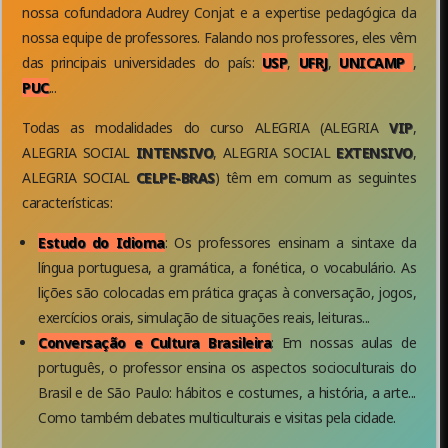
nossa cofundadora Audrey Conjat e a expertise pedagógica da
nossa equipe de professores. Falando nos professores, eles vêm
das principais universidades do país:
USP
,
UFRJ
,
UNICAMP
,
PUC
...
Todas as modalidades do curso ALEGRIA (ALEGRIA
VIP
,
ALEGRIA SOCIAL
INTENSIVO
, ALEGRIA SOCIAL
EXTENSIVO
,
ALEGRIA SOCIAL
CELPE-BRAS
) têm em comum as seguintes
características:
Estudo do Idioma
: Os professores ensinam a sintaxe da
língua portuguesa, a gramática, a fonética, o vocabulário. As
lições são colocadas em prática graças à conversação, jogos,
exercícios orais, simulação de situações reais, leituras...
Conversação e Cultura Brasileira
: Em nossas aulas de
português, o professor ensina os aspectos socioculturais do
Brasil e de São Paulo: hábitos e costumes, a história, a arte...
Como também debates multiculturais e visitas pela cidade.