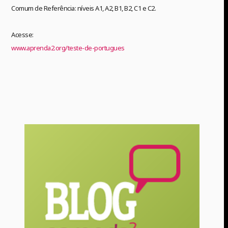
Comum de Referência: níveis A1, A2, B1, B2, C1 e C2.
Acesse:
www.aprenda2.org/teste-de-portugues