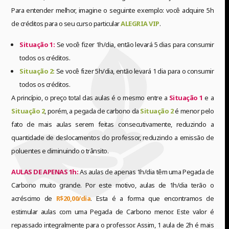
Para entender melhor, imagine o seguinte exemplo: você adquire 5h
de créditos para o seu curso particular
ALEGRIA VIP
.
Situação 1:
Se você fizer 1h/dia, então levará 5 dias para consumir
todos os créditos.
Situação 2:
Se você fizer 5h/dia, então levará 1 dia para o consumir
todos os créditos.
A princípio, o preço total das aulas é o mesmo entre a
Situação 1
e a
Situação 2
, porém, a pegada de carbono da
Situação 2
é menor pelo
fato de mais aulas serem feitas consecutivamente, reduzindo a
quantidade de deslocamentos do professor, reduzindo a emissão de
poluentes e diminuindo o trânsito.
AULAS DE APENAS 1h:
As aulas de apenas 1h/dia têm uma Pegada de
Carbono muito grande. Por este motivo, aulas de 1h/dia terão o
acréscimo de
R$20,00/dia
. Esta é a forma que encontramos de
estimular aulas com uma Pegada de Carbono menor. Este valor é
repassado integralmente para o professor. Assim, 1 aula de 2h é mais