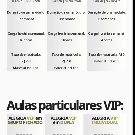
8,12€/h | 9,38US$/h
9,48€/h | 10,94US$/h
8,46€/h | 9,77US$/h
Duração de um módulo:
Duração de um módulo:
Duração de um módulo:
5 semanas
10 semanas
8 semanas
Carga horária semanal:
Carga horária semanal:
Carga horária semanal:
16 horas
6 horas
4 horas
Taxa de matrícula:
Taxa de matrícula:
Taxa de matrícula:
R$0
R$250
R$250
Material incluído.
Material incluído.
Material incluído.
Aulas particulares VIP:
ALEGRIA
VIP
em
ALEGRIA
VIP
ALEGRIA
VIP
GRUPO FECHADO
em
DUPLA
INDIVIDUAL