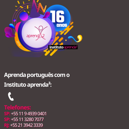
Aprenda português com o
Instituto aprenda²:
Telefones:
SP:
+55 11 9 4939 0401
SP:
+55 11 3280 7077
RJ:
+55 21 3942 3339