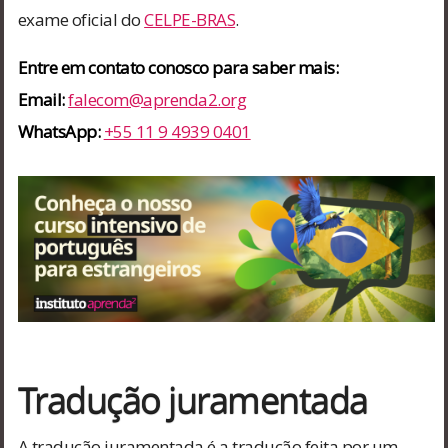
exame oficial do
CELPE-BRAS
.
Entre em contato conosco para saber mais:
Email:
falecom@aprenda2.org
WhatsApp:
+55 11 9 4939 0401
Tradução juramentada
A tradução juramentada é a tradução feita por um