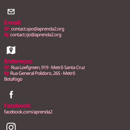
E-mail:
SP:
contact.spo@aprenda2.org
RJ:
contact.rjo@aprenda2.org
Endereços:
SP:
Rua Loefgreen, 919 - Metrô Santa Cruz
RJ:
Rua General Polidoro, 26S - Metrô
Botafogo
Facebook:
facebook.com/aprenda2