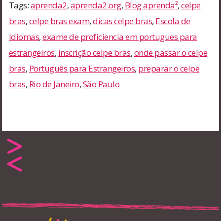
Tags:
aprenda2
,
aprenda2.org
,
Blog aprenda²
,
celpe
bras
,
celpe bras exam
,
dicas celpe bras
,
Escola de
Idiomas
,
exame de proficiencia em portugues para
estrangeiros
,
inscrição celpe bras
,
onde passar o celpe
bras
,
Português para Estrangeiros
,
preparar o celpe
bras
,
Rio de Janeiro
,
São Paulo