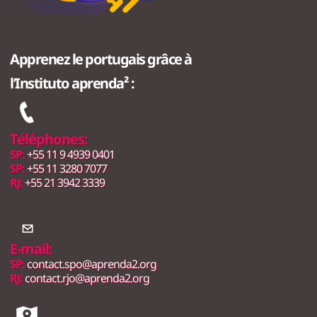
Apprenez le portugais grâce à
l’Instituto aprenda² :
Téléphones:
SP:
+55 11 9 4939 0401
SP:
+55 11 3280 7077
RJ:
+55 21 3942 3339
E-mail:
SP:
contact.spo@aprenda2.org
RJ:
contact.rjo@aprenda2.org