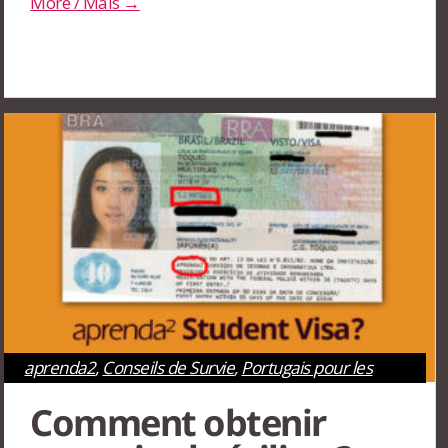
More / Mais →
aprenda2
,
Conseils de Survie
,
Portugais pour les
étrangers
,
Rio de Janeiro
,
São Paulo
Comment obtenir