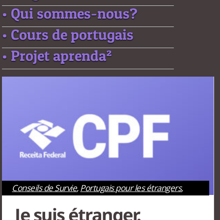
• Qui sommes-nous?
• Cours de portugais
• Projet aprenda²
Conseils de Survie
,
Portugais pour les étrangers
,
Rio de Janeiro
,
São Paulo
Je suis étranger.