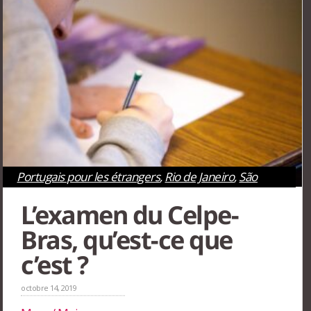
Portugais pour les étrangers
,
Rio de Janeiro
,
São
Paulo
L’examen du Celpe-
Bras, qu’est-ce que
c’est ?
octobre 14, 2019