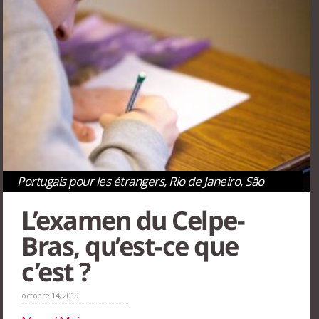
Portugais pour les étrangers
,
Rio de Janeiro
,
São
Paulo
L’examen du Celpe-
Bras, qu’est-ce que
c’est ?
octobre 14, 2019