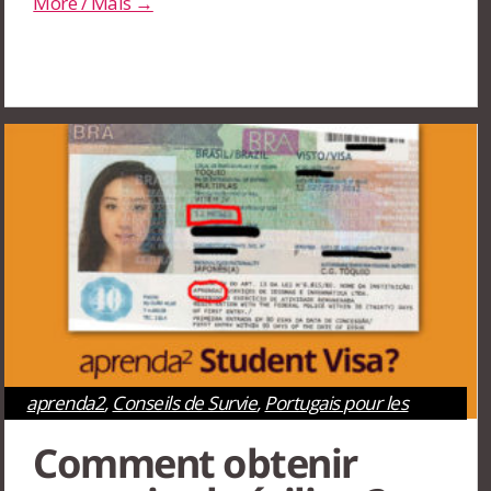
More / Mais →
aprenda2
,
Conseils de Survie
,
Portugais pour les
étrangers
,
Rio de Janeiro
,
São Paulo
Comment obtenir