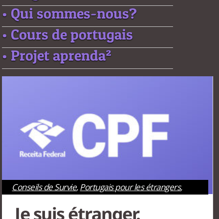
• Qui sommes-nous?
• Cours de portugais
• Projet aprenda²
Conseils de Survie
,
Portugais pour les étrangers
,
Rio de Janeiro
,
São Paulo
Je suis étranger.