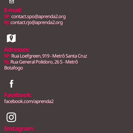
E-mail:
SP:
contact.spo@aprenda2.org
RJ:
contact.rjo@aprenda2.org
Adresses:
SP:
Rua Loefgreen, 919 - Metrô Santa Cruz
RJ:
Rua General Polidoro, 26 S - Metrô
Botafogo
Facebook:
facebook.com/aprenda2
Instagram: