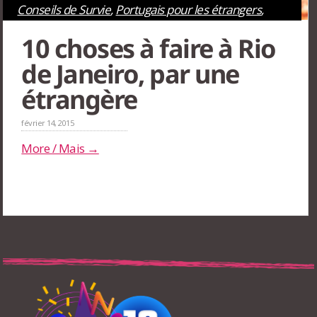
Conseils de Survie
,
Portugais pour les étrangers
,
Rio de Janeiro
,
Tourisme
10 choses à faire à Rio
de Janeiro, par une
étrangère
février 14, 2015
More / Mais →