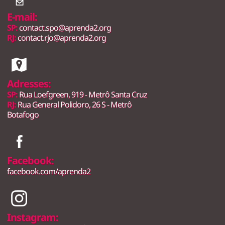
E-mail:
SP:
contact.spo@aprenda2.org
RJ:
contact.rjo@aprenda2.org
Adresses:
SP:
Rua Loefgreen, 919 - Metrô Santa Cruz
RJ:
Rua General Polidoro, 26 S - Metrô
Botafogo
Facebook:
facebook.com/aprenda2
Instagram: