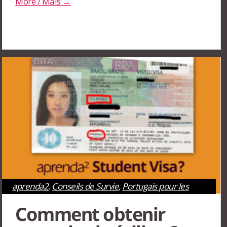
More / Mais →
aprenda2
,
Conseils de Survie
,
Portugais pour les
étrangers
,
Rio de Janeiro
,
São Paulo
Comment obtenir