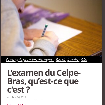
Portugais pour les étrangers
,
Rio de Janeiro
,
São
Paulo
L’examen du Celpe-
Bras, qu’est-ce que
c’est ?
octobre 14, 2019