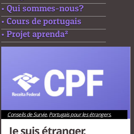
• Qui sommes-nous?
• Cours de portugais
• Projet aprenda²
Conseils de Survie
,
Portugais pour les étrangers
,
Rio de Janeiro
,
São Paulo
Je suis étranger.