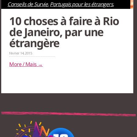
Conseils de Survie
,
Portugais pour les étrangers
,
Rio de Janeiro
,
Tourisme
10 choses à faire à Rio
de Janeiro, par une
étrangère
février 14, 2015
More / Mais →