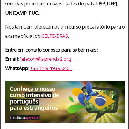
vêm das principais universidades do país:
USP
,
UFRJ
,
UNICAMP
,
PUC
…
Nós também oferecemos um curso preparatório para o
exame oficial do
CELPE-BRAS
.
Entre em contato conosco para saber mais:
Email:
falecom@aprenda2.org
WhatsApp:
+55 11 9 4939 0401