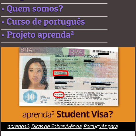
• Quem somos?
• Curso de português
• Projeto aprenda²
aprenda2
,
Dicas de Sobrevivência
,
Português para
estrangeiros
,
Rio de Janeiro
,
São Paulo