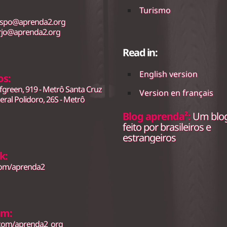
Turismo
.spo@aprenda2.org
rjo@aprenda2.org
Read in:
English version
os:
fgreen, 919 - Metrô Santa Cruz
Version en français
ral Polidoro, 26S - Metrô
Blog aprenda²:
Um blog
feito por brasileiros e
estrangeiros
k:
com/aprenda2
am:
.com/aprenda2_org