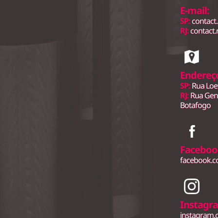
E-mail:
SP:
contact
RJ:
contact.
Endereç
SP:
Rua Loe
RJ:
Rua Gene
Botafogo
Faceboo
facebook.
Instagr
instagram