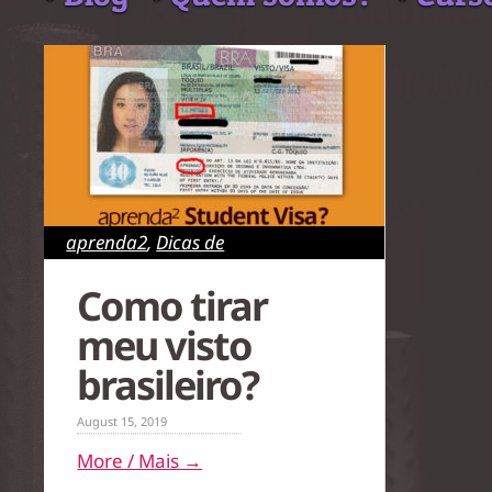
aprenda2
,
Dicas de
Sobrevivência
,
Português para
Como tirar
estrangeiros
,
Rio de Janeiro
,
São
meu visto
Paulo
brasileiro?
August 15, 2019
More / Mais →