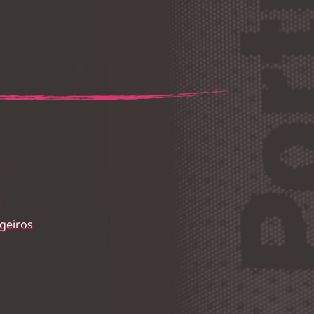
a
geiros