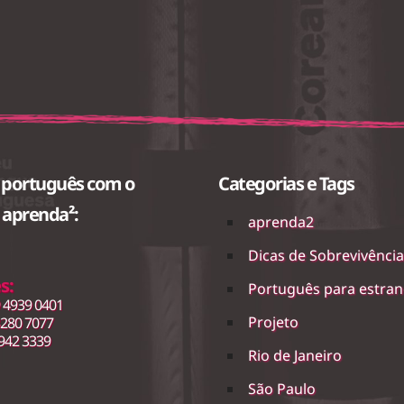
 português com o
Categorias e Tags
o aprenda²:
aprenda2
Dicas de Sobrevivênci
s:
Português para estran
 4939 0401
Projeto
3280 7077
942 3339
Rio de Janeiro
São Paulo