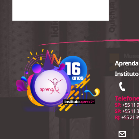
Aprenda
Institut
Telefone
SP:
+55 11 9
SP:
+55 11 
RJ:
+55 21 3