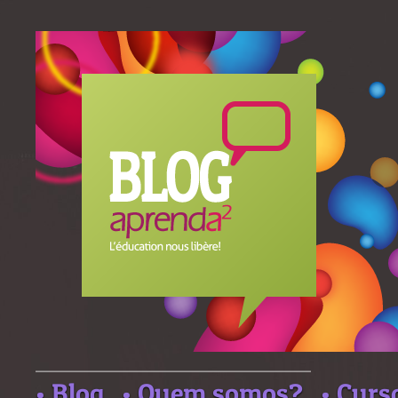
• Blog
• Quem somos?
• Curs