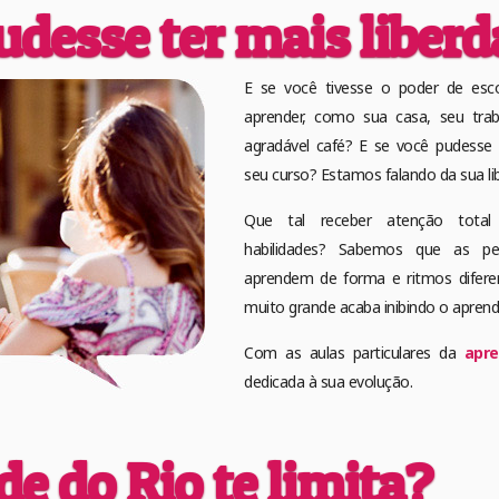
udesse ter mais liber
E se você tivesse o poder de esco
aprender, como sua casa, seu tr
agradável café? E se você pudesse 
seu curso? Estamos falando da sua li
Que tal receber atenção total
habilidades? Sabemos que as pe
aprendem de forma e ritmos difere
muito grande acaba inibindo o aprend
Com as aulas particulares da
apre
dedicada à sua evolução.
e do Rio te limita?