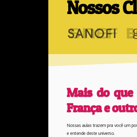
Nossos Cl
Mais do que 
França e outr
Nossas aulas trazem pra você um pouc
e entende deste universo.