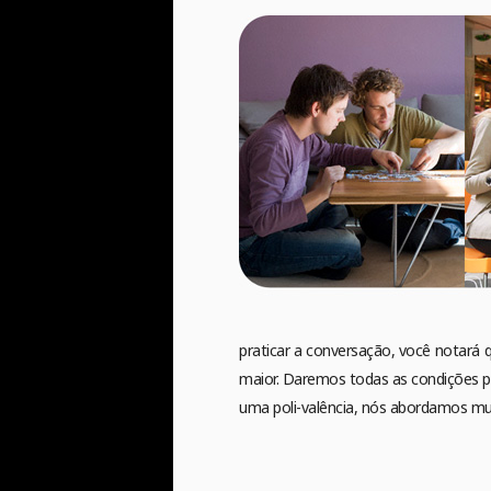
praticar a conversação, você notará 
maior. Daremos todas as condições pa
uma poli-valência, nós abordamos mu