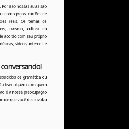
. Por isso nossas aulas são
ais como jogos, cartões de
ções reais. Os temas de
os, turismo, cultura da
 de acordo com seu próprio
músicas, vídeos, internet e
a conversando!
xercícios de gramática ou
não tiver alguém com quem
ação é a nossa preocupação
rmitir que você desenvolva