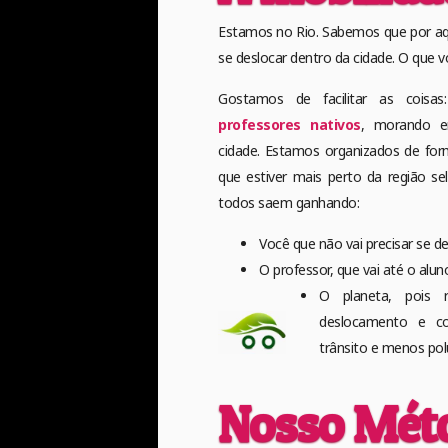
Estamos no Rio. Sabemos que por aqu
se deslocar dentro da cidade. O que v
Gostamos de facilitar as cois
professores nativos
, morando e
cidade. Estamos organizados de for
que estiver mais perto da região se
todos saem ganhando:
Você que não vai precisar se de
O professor, que vai até o alun
O planeta, pois r
deslocamento e c
trânsito e menos pol
Nosso Mét