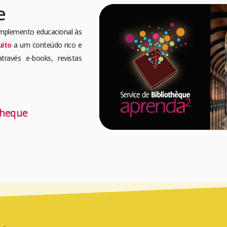
e
omplemento educacional às
uito
a um conteúdo rico e
través e-books, revistas
theque