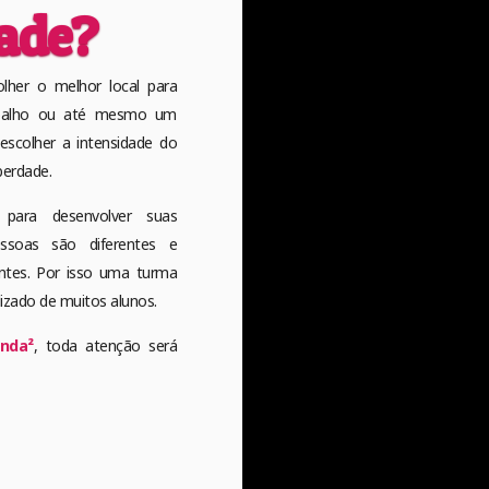
dade?
lher o melhor local para
abalho ou até mesmo um
escolher a intensidade do
berdade.
 para desenvolver suas
ssoas são diferentes e
ntes. Por isso uma turma
izado de muitos alunos.
nda²
, toda atenção será