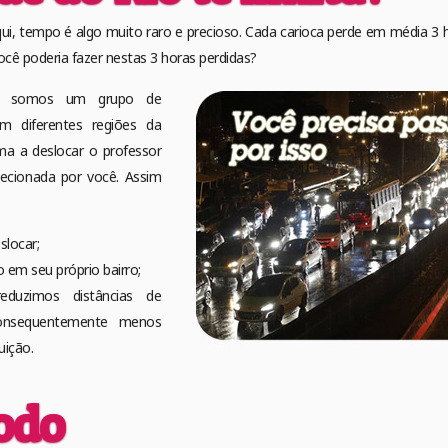
i, tempo é algo muito raro e precioso. Cada carioca perde em média 3 
ocê poderia fazer nestas 3 horas perdidas?
as: somos um grupo de
m diferentes regiões da
ma a deslocar o professor
lecionada por você. Assim
slocar;
o em seu próprio bairro;
eduzimos distâncias de
onsequentemente menos
uição.
odo