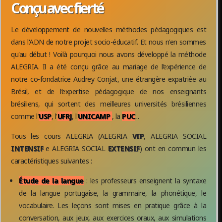
Conçu avec fierté
Le développement de nouvelles méthodes pédagogiques est
dans l'ADN de notre projet socio-éducatif. Et nous n'en sommes
qu'au début ! Voilà pourquoi nous avons développé la méthode
ALEGRIA. Il a été conçu grâce au mariage de l’expérience de
notre co-fondatrice Audrey Conjat, une étrangère expatriée au
Brésil, et de l’expertise pédagogique de nos enseignants
brésiliens, qui sortent des meilleures universités brésiliennes
comme l'
USP
, l'
UFRJ
, l'
UNICAMP
, la
PUC
...
Tous les cours ALEGRIA (ALEGRIA
VIP
, ALEGRIA SOCIAL
INTENSIF
e ALEGRIA SOCIAL
EXTENSIF
) ont en commun les
caractéristiques suivantes :
Étude de la langue
: les professeurs enseignent la syntaxe
de la langue portugaise, la grammaire, la phonétique, le
vocabulaire. Les leçons sont mises en pratique grâce à la
conversation, aux jeux, aux exercices oraux, aux simulations