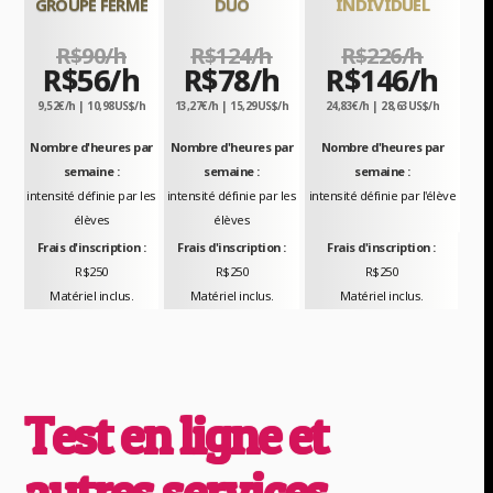
GROUPE FERMÉ
DUO
INDIVIDUEL
R$90/h
R$124/h
R$226/h
R$56/h
R$78/h
R$146/h
9,52€/h | 10,98US$/h
13,27€/h | 15,29US$/h
24,83€/h | 28,63US$/h
Nombre d'heures par
Nombre d'heures par
Nombre d'heures par
semaine :
semaine :
semaine :
intensité définie par les
intensité définie par les
intensité définie par l'élève
élèves
élèves
Frais d'inscription :
Frais d'inscription :
Frais d'inscription :
R$250
R$250
R$250
Matériel inclus.
Matériel inclus.
Matériel inclus.
Test en ligne et
autres services