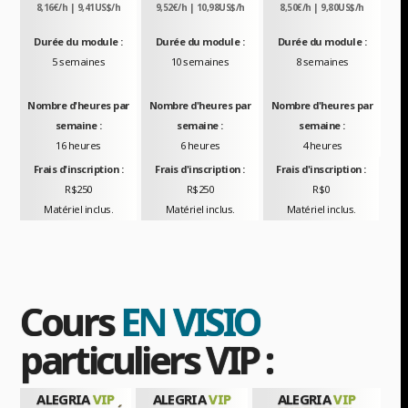
8,16€/h | 9,41US$/h
9,52€/h | 10,98US$/h
8,50€/h | 9,80US$/h
Durée du module :
Durée du module :
Durée du module :
5 semaines
10 semaines
8 semaines
Nombre d'heures par
Nombre d'heures par
Nombre d'heures par
semaine :
semaine :
semaine :
16 heures
6 heures
4 heures
Frais d'inscription :
Frais d'inscription :
Frais d'inscription :
R$250
R$250
R$0
Matériel inclus.
Matériel inclus.
Matériel inclus.
Cours
EN VISIO
particuliers VIP :
ALEGRIA
VIP
ALEGRIA
VIP
ALEGRIA
VIP