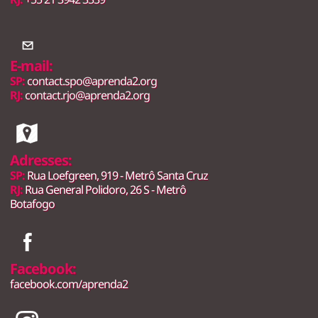
E-mail:
SP:
contact.spo@aprenda2.org
RJ:
contact.rjo@aprenda2.org
Adresses:
SP:
Rua Loefgreen, 919 - Metrô Santa Cruz
RJ:
Rua General Polidoro, 26 S - Metrô
Botafogo
Facebook:
facebook.com/aprenda2