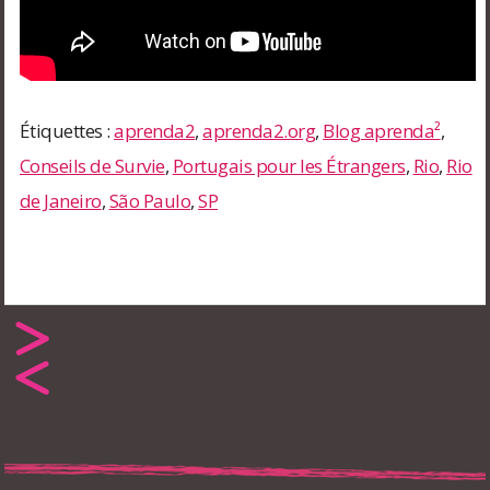
Étiquettes :
aprenda2
,
aprenda2.org
,
Blog aprenda²
,
Conseils de Survie
,
Portugais pour les Étrangers
,
Rio
,
Rio
de Janeiro
,
São Paulo
,
SP